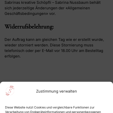
Sabrinas kreative Schöpfli – Sabrina Nussbaum behält
sich jederzeitige Änderungen der «Allgemeinen
Geschäftsbedingungen» vor.
Widerrufsbelehrung:
Der Auftrag kann am gleichen Tag wie er erstellt wurde,
wieder storniert werden. Diese Stornierung muss
telefonisch oder per E-Mail vor 18.00 Uhr am Bestelltag
erfolgen.
Zustimmung verwalten
Diese Website nutzt Cookies und vergleichbare Funktionen zur
Sabrinas kreative Schöpfli
Verarbeitung von Endgeräteinformationen und personenbezogenen